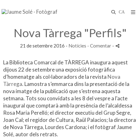
Nova Tàrrega "Perfils"
21 de setembre 2016 -
Notícies
- Comentar
-
La Biblioteca Comarcal de TÀRREGA inaugura aquest
dijous 22 de setembre una exposició fotogràfica
d’homenatge als col·laboradors de la revista
Nova
Tàrrega
. La
mostra s’emmarca dins la presentació de la
nova imatge de la publicació que s’estrena aquesta
setmana. Tots sou convidats a les 8 del vespre a l'acte
inaugural que comptarà amb la presència de l’alcaldessa
Rosa Maria Perelló; el director executiu del Grup Segre,
Joan Cal; el regidor de Cultura, Raül Palacios; la directora
de Nova Tàrrega, Lourdes Cardona; i el fotògraf Jaume
Solé, autor dels retrats.