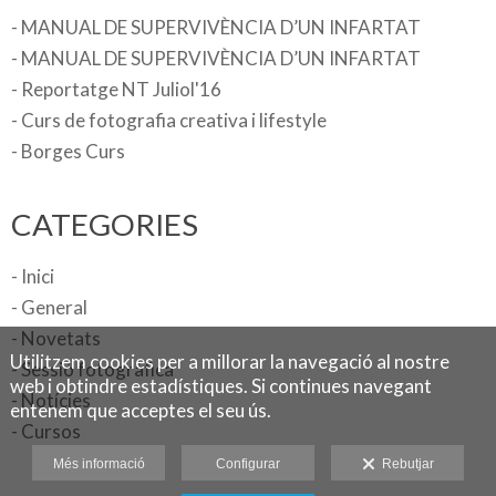
- MANUAL DE SUPERVIVÈNCIA D’UN INFARTAT
- MANUAL DE SUPERVIVÈNCIA D’UN INFARTAT
- Reportatge NT Juliol'16
- Curs de fotografia creativa i lifestyle
- Borges Curs
CATEGORIES
- Inici
- General
- Novetats
Utilitzem cookies per a millorar la navegació al nostre
- Sessió fotogràfica
web i obtindre estadístiques. Si continues navegant
- Notícies
entenem que acceptes el seu ús.
- Cursos
Més informació
Configurar
Rebutjar