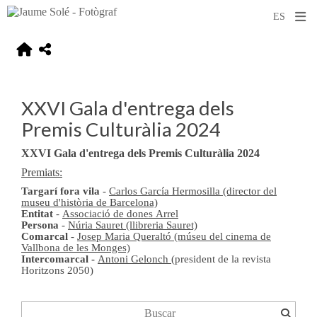
XXVI Gala d'entrega dels
Premis Culturàlia 2024
XXVI Gala d'entrega dels Premis Culturàlia 2024
Premiats:
Targarí fora vila
-
Carlos García Hermosilla
(director del
museu d'història de Barcelona)
Entitat
-
Associació de dones Arrel
Persona
-
Núria Sauret (llibreria Sauret)
Comarcal
-
Josep Maria Queraltó (múseu del cinema de
Vallbona de les Monges)
Intercomarcal -
Antoni Gelonch
(president de la revista
Horitzons 2050)