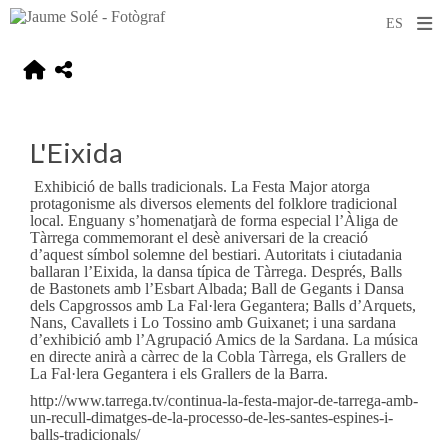
L'Eixida
Exhibició de balls tradicionals. La Festa Major atorga
protagonisme als diversos elements del folklore tradicional
local. Enguany s’homenatjarà de forma especial l’Àliga de
Tàrrega commemorant el desè aniversari de la creació
d’aquest símbol solemne del bestiari. Autoritats i ciutadania
ballaran l’Eixida, la dansa típica de Tàrrega. Després, Balls
de Bastonets amb l’Esbart Albada; Ball de Gegants i Dansa
dels Capgrossos amb La Fal·lera Gegantera; Balls d’Arquets,
Nans, Cavallets i Lo Tossino amb Guixanet; i una sardana
d’exhibició amb l’Agrupació Amics de la Sardana. La música
en directe anirà a càrrec de la Cobla Tàrrega, els Grallers de
La Fal·lera Gegantera i els Grallers de la Barra.
http://www.tarrega.tv/continua-la-festa-major-de-tarrega-amb-
un-recull-dimatges-de-la-processo-de-les-santes-espines-i-
balls-tradicionals/