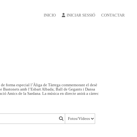
INICIO
INICIAR SESSIÓ
CONTACTAR
à de forma especial l’Àliga de Tàrrega commemorant el desè
s de Bastonets amb l’Esbart Albada; Ball de Gegants i Dansa
ió Amics de la Sardana. La música en directe anirà a càrrec