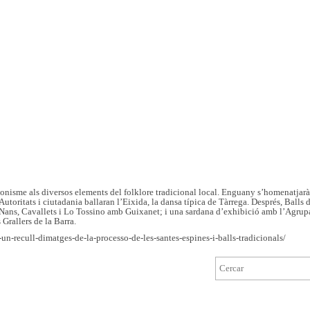
gonisme als diversos elements del folklore tradicional local. Enguany s’homenatjar
 Autoritats i ciutadania ballaran l’Eixida, la dansa típica de Tàrrega. Després, Ball
Nans, Cavallets i Lo Tossino amb Guixanet; i una sardana d’exhibició amb l’Agrupac
 Grallers de la Barra.
un-recull-dimatges-de-la-processo-de-les-santes-espines-i-balls-tradicionals/