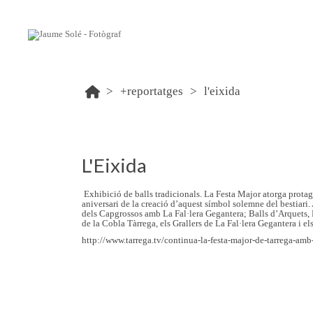
+reportatges
l'eixida
L'Eixida
Exhibició de balls tradicionals. La Festa Major atorga prota
aniversari de la creació d’aquest símbol solemne del bestiari.
dels Capgrossos amb La Fal·lera Gegantera; Balls d’Arquets, 
de la Cobla Tàrrega, els Grallers de La Fal·lera Gegantera i els
http://www.tarrega.tv/continua-la-festa-major-de-tarrega-amb-